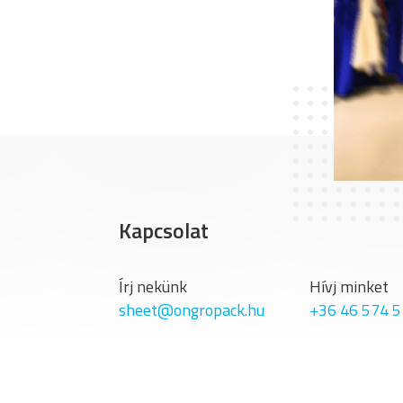
Kapcsolat
Írj nekünk
Hívj minket
sheet@ongropack.hu
+36 46 574 