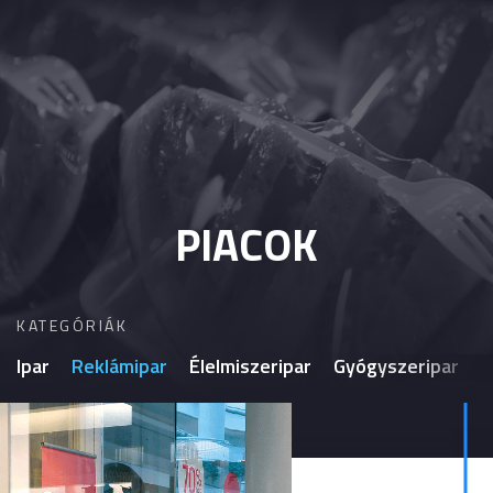
PIACOK
KATEGÓRIÁK
Ipar
Reklámipar
Élelmiszeripar
Gyógyszeripar
H